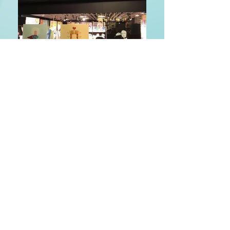
Email
marketing@underthepillow.com.hk
Tel
852-3498 3992